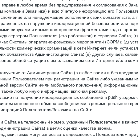
 вправе в любое время без предупреждения и согласования с Зака
ем компании Заказчика) и всю Учетную информацию его Пользовате
исполнение или ненадлежащее исполнение своих обязательств, а т
правленных на нарушения информационной безопасности или норм
рными вирусами и иными посторонними фрагментами кода в програм
жду сервером Пользователя (его работников) и сервером Сайта; 
мках Системы оперативно-розыскных мероприятий (СОРМ); (д) уста
ьности коммерческих организаций в сети Интернет и/или установ
 обязательств Администрацией Сайта; (е) других случаев, связан
дшение общей ситуации с использованием сети Интернет и/или ко
 получение от Администрации Сайта (в любое время и без предва
занным Пользователем при регистрации на Сайте либо указанным и
ной версии Сайта и/или мобильного приложения) информационных
а также любую иную информацию, включая рекламу.
огласие на получение информационных сообщений и push-уведомл
 систем мгновенного обмена сообщениями в режиме реального време
егистрацией Пользователя/Заказчика на Сайте.
Сайта на телефонный номер, указанный Пользователем в качестве 
дминистрации Сайта) в целях оценки качества звонка.
дчики, также могут записывать видеозвонок с Пользователем при