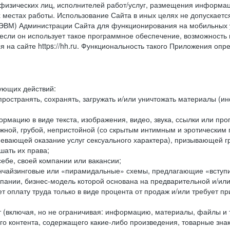
физических лиц, исполнителей работ/услуг, размещения информаци
 местах работы. Использование Сайта в иных целях не допускаетс
ВМ) Администрации Сайта для функционирования на мобильных ус
ли он использует такое программное обеспечение, возможность и
 на сайте https://hh.ru. Функциональность такого Приложения оп
дующих действий:
ространять, сохранять, загружать и/или уничтожать материалы (
рмацию в виде текста, изображения, видео, звука, ссылки или про
ожной, грубой, непристойной (со скрытым интимным и эротически
мевающей оказание услуг сексуального характера), призывающей 
шать их права;
ебе, своей компании или вакансии;
чайзинговые или «пирамидальные» схемы, предлагающие «вступить
ании, бизнес-модель которой основана на предварительной и/ил
 оплату труда только в виде процента от продаж и/или требует пр
т (включая, но не ограничивая: информацию, материалы, файлы и т.
го контента, содержащего какие-либо произведения, товарные зн