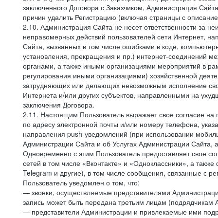
заключенного Договора с Заказчиком, Администрация Сайта
причин удалить Регистрацию (включая страницы с описани
2.10. Администрация Сайта не несет ответственности за не
неправомерных действий пользователей сети Интернет, на
Сайта, вызванных в том числе ошибками в коде, компьюте
установления, прекращения и пр.) интернет-соединений ме
органами, а также иными организациями мероприятий в ра
регулирования иными организациями) хозяйственной деятел
затрудняющих или делающих невозможным исполнение своих
Интернета и/или других субъектов, направленными на уху
заключения Договора.
2.11. Настоящим Пользователь выражает свое согласие на
по адресу электронной почты и/или номеру телефона, ука
направления push-уведомлений (при использовании мобиль
Администрации Сайта и об Услугах Администрации Сайта, 
Одновременно с этим Пользователь предоставляет свое с
сетей в том числе «Вконтакте» и «Одноклассники», а также
Telegram и другие), в том числе сообщения, связанные с р
Пользователь уведомлен о том, что:
— звонки, осуществляемые представителями Администрации 
запись может быть передана третьим лицам (подрядчикам А
— представители Администрации и привлекаемые ими подря