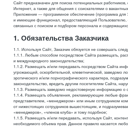
Сайт предназначен для поиска потенциальных работников, 
Интернет, а также для общения с соискателями о вакантных
Приложение — программное обеспечение (программа для Э
и имеющее функционал, предоставляющий Пользователю, ес
связанных с поиском и подбором персонала и содержащихся
1. Обязательства Заказчика
1.1. Используя Сайт, Заказчик обязуется не совершать сле
1.1.1. Любым способом посредством Сайта размещать, расп
и международного законодательства;
1.1.2. Размещать и/или передавать посредством Сайта инфо
угрожающей, оскорбительной, клеветнической, заведомо л
эротического и/или порнографического характера, подразу
законодательство, вредить другим посетителям Сайта, нару
1.1.3. Размещать заведомо недостоверную информацию о с
1.1.4. Размещать объявления, рекламирующие любые фран
представителем, «менеджером» или иным сотрудником комп
от нижестоящих сотрудников вышестоящим, и подразумевает
«менеджеров», «членов клуба» и тому подобное;
1.1.5. Размещать и/или передавать, используя Сайт, контен
необходимого объема прав. Данное правило касается любо