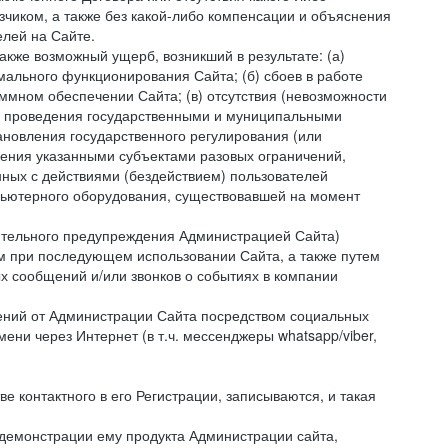
зчиком, а также без какой-либо компенсации и объяснения
лей на Сайте.
акже возможный ущерб, возникший в результате: (а)
ального функционирования Сайта; (б) сбоев в работе
мном обеспечении Сайта; (в) отсутствия (невозможности
(г) проведения государственными и муниципальными
новления государственного регулирования (или
ления указанными субъектами разовых ограничений,
ных с действиями (бездействием) пользователей
мпьютерного оборудования, существовавшей на момент
рительного предупреждения Администрацией Сайта)
м при последующем использовании Сайта, а также путем
 сообщений и/или звонков о событиях в компании
ений от Администрации Сайта посредством социальных
ни через Интернет (в т.ч. мессенджеры whatsapp/viber,
контактного в его Регистрации, записываются, и такая
 демонстрации ему продукта Администрации сайта,