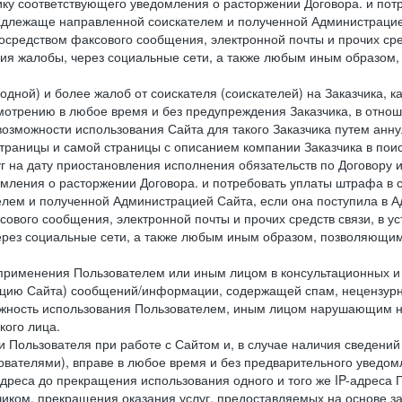
ку соответствующего уведомления о расторжении Договора. и пот
надлежаще направленной соискателем и полученной Администрацие
посредством факсового сообщения, электронной почты и прочих сре
ия жалобы, через социальные сети, а также любым иным образом,
одной) и более жалоб от соискателя (соискателей) на Заказчика, 
отрению в любое время и без предупреждения Заказчика, в отнош
 возможности использования Сайта для такого Заказчика путем анн
страницы и самой страницы с описанием компании Заказчика в пои
 на дату приостановления исполнения обязательств по Договору и
мления о расторжении Договора. и потребовать уплаты штрафа в 
елем и полученной Администрацией Сайта, если она поступила в
сового сообщения, электронной почты и прочих средств связи, в 
рез социальные сети, а также любым иным образом, позволяющим
 применения Пользователем или иным лицом в консультационных 
рацию Сайта) сообщений/информации, содержащей спам, нецензурн
можность использования Пользователем, иным лицом нарушающим 
кого лица.
 Пользователя при работе с Сайтом и, в случае наличия сведений 
ователями), вправе в любое время и без предварительного уведом
-адреса до прекращения использования одного и того же IP-адреса
чиком, прекращения оказания услуг, предоставляемых на основе за