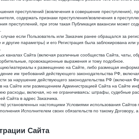
ершения преступлений (вовлечения в совершение преступления), п
лнителя, содержать признаки преступления/вовлечения в преступле
ния преступлений, при этом такая Публикация вакансии может содер
.
 в случае если Пользователь или Заказчик ранее обращался за реги
 и другие параметры) и его Регистрация была заблокирована или
.
ных каналах Сайта (включая различные сообщества Сайта, чаты, о
орбительные, провокационные выражения и тому подобное.
мацию/материалы к размещению на Сайте, либо размещая информа
юдение им требований действующего законодательства РФ, включая
сти за нарушение действующего законодательства РФ (включая Фе
в на Сайте или размещением Администрацией Сайта на Сайте инф
ю расходы, включая, но не ограничиваясь: штрафы, судебные рас
й Сайта в адрес Заказчика.
ств) установленных настоящими Условиями использования Сайтов 
полнения Исполнителем своих обязательств по такому Договору, а
трации Сайта