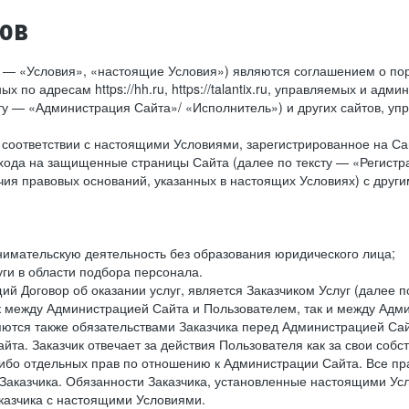
тов
у — «Условия», «настоящие Условия») являются соглашением о по
х по адресам https://hh.ru, https://talantix.ru, управляемых и 
тексту — «Администрация Сайта»/ «Исполнитель») и других сайтов,
соответствии с настоящими Условиями, зарегистрированное на Са
хода на защищенные страницы Сайта (далее по тексту — «Регистр
ия правовых оснований, указанных в настоящих Условиях) с дру
имательскую деятельность без образования юридического лица;
ги в области подбора персонала.
 Договор об оказании услуг, является Заказчиком Услуг (далее по
к между Администрацией Сайта и Пользователем, так и между Адми
ются также обязательствами Заказчика перед Администрацией Сай
йта. Заказчик отвечает за действия Пользователя как за свои соб
либо отдельных прав по отношению к Администрации Сайта. Все п
Заказчика. Обязанности Заказчика, установленные настоящими Ус
казчика с настоящими Условиями.