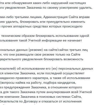
айта или обнаружения каких-либо нарушений настоящих
ого уведомления Заказчика по своему усмотрению удалить,
кими-либо третьими лицами, Администрация Сайта вправе
нию удалить, блокировать или принудительно изменить
и прочих аппаратных средствах которых происходило
и техническим образом блокировать использование одной
спользования такой Учетной информации ее начинает
сональных данных (резюме) на сайте/сайтах третьих лиц
и, что они размещали свое резюме только на Сайте
дварительного уведомления блокировать возможность
искателей) об использовании его (их) персональных данных
ся клиентом Заказчика, если последний осуществляет
ражданско-правового характера, а также об использовании
(вопросы найма на работу, подбора кандидатов,
ез предупреждения Заказчика, в отношении которого
а для такого Заказчика путем аннулирования всей Учетной
ем компании Заказчика в поисковых системах Сайта,
зательств по Договору и отказаться от исполнения