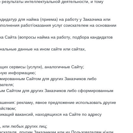
езультаты интеллектуальной деятельности, и тому
ндидатур для найма (приема) на работу у Заказчика или
ыполнения работ/оказания услуг соискателем на основании
ка Сайта (вопросы найма на работу, подбора кандидатов
нальные данные на ином сайте или сайтах,
щих сервисы (услуги), аналогичные Сайту;
ктную информацию;
ормированным Сайтом для других Заказчиков либо
вателя;
ным Сайтом для других Заказчиков либо сформированным
ашения: рекламу, явное предложение использовать другие
ойством;
икаций вакансий, находящихся на Сайте по адресу
, или любых других лиц;
искателя, другим Заказчикам или их Пользователям и\или