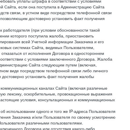
ребовать уплаты штрафа в соответствии с условиями
й Сайта, если она поступила в Администрацию Сайта
дств связи, в устном виде посредством телефонной связи
 позволяющим достоверно установить факт получения
как работодателя (при условии обоснованности такой
ении которого поступила жалоба, приостановить
улирования всей Учетной информации Заказчика и его
сковых системах Сайта, видимых Пользователям,
 отказаться от исполнения Договора в одностороннем
соответствии с условиями заключенного Договора. Жалоба
 Администрацию Сайта следующим путем (включая,
устном виде посредством телефонной связи либо личного
 достоверно установить факт получения жалобы
и коммуникационных каналах Сайта (включая различные
ую лексику, оскорбительные, провокационные выражения
настоящие условия, консультационных и коммуникационных
об использовании одного и того же IP-адреса Пользователя
ления Заказчика и/или Пользователя по своему усмотрению
 Пользователя различными пользователями.
ключенного Договора или отсутствия какого-либо