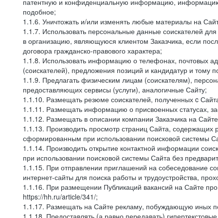
патентную и конфиденциальную информацию, информацию, 
подобное;
1.1.6. Уничтожать и/или изменять любые материалы на Сайт
1.1.7. Использовать персональные данные соискателей для 
в организацию, являющуюся клиентом Заказчика, если посл
договора гражданско-правового характера;
1.1.8. Использовать информацию о телефонах, почтовых ад
(соискателей), предложения позиций и кандидатур и тому п
1.1.9. Предлагать физическим лицам (соискателям), перс
предоставляющих сервисы (услуги), аналогичные Сайту;
1.1.10. Размещать резюме соискателей, полученных c Сайт
1.1.11. Размещать информацию о присвоенных статусах, за
1.1.12. Размещать в описании компании Заказчика на Сайт
1.1.13. Производить просмотр страниц Сайта, содержащих 
сформированным при использовании поисковой системы Сай
1.1.14. Производить открытие контактной информации сои
при использовании поисковой системы Сайта без предварит
1.1.15. При отправлении приглашений на собеседование со
интернет-сайты для поиска работы и трудоустройства, про
1.1.16. При размещении Публикаций вакансий на Сайте пр
https://hh.ru/article/341/;
1.1.17. Размещать на Сайте рекламу, побуждающую иных по
1.1.18. Предоставлять (а равно передавать) гипертекстовы