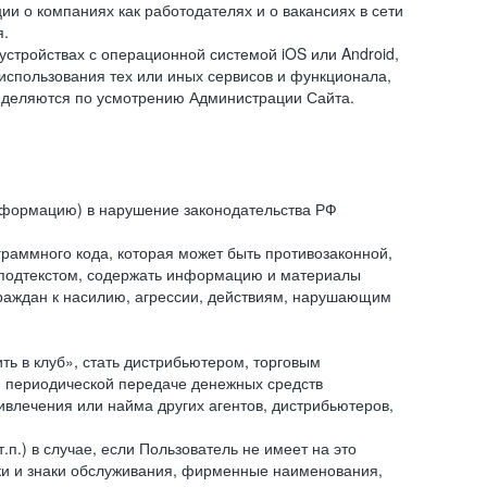
и о компаниях как работодателях и о вакансиях в сети
я.
тройствах с операционной системой iOS или Android,
спользования тех или иных сервисов и функционала,
ределяются по усмотрению Администрации Сайта.
информацию) в нарушение законодательства РФ
граммного кода, которая может быть противозаконной,
м подтекстом, содержать информацию и материалы
граждан к насилию, агрессии, действиям, нарушающим
 в клуб», стать дистрибьютером, торговым
и периодической передаче денежных средств
ивлечения или найма других агентов, дистрибьютеров,
п.) в случае, если Пользователь не имеет на это
аки и знаки обслуживания, фирменные наименования,