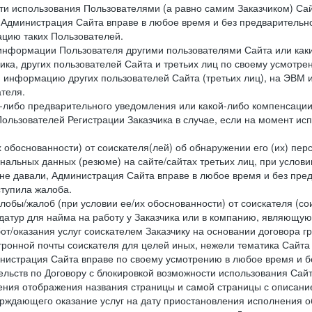
сти использования Пользователями (а равно самим Заказчиком) С
 Администрация Сайта вправе в любое время и без предварительн
цию таких Пользователей.
й информации Пользователя другими пользователями Сайта или ка
ика, других пользователей Сайта и третьих лиц по своему усмотре
 информацию других пользователей Сайта (третьих лиц), на ЭВМ 
теля.
о-либо предварительного уведомления или какой-либо компенсаци
ользователей Регистрации Заказчика в случае, если на момент и
х обоснованности) от соискателя(лей) об обнаружении его (их) пер
альных данных (резюме) на сайте/сайтах третьих лиц, при услови
 не давали, Администрация Сайта вправе в любое время и без пре
ступила жалоба.
лобы/жалоб (при условии ее/их обоснованности) от соискателя (со
датур для найма на работу у Заказчика или в компанию, являющую
от/оказания услуг соискателем Заказчику на основании договора г
ронной почты соискателя для целей иных, нежели тематика Сайта 
нистрация Сайта вправе по своему усмотрению в любое время и б
ельств по Договору с блокировкой возможности использования Сайт
ения отображения названия страницы и самой страницы с описани
ждающего оказание услуг на дату приостановления исполнения обя