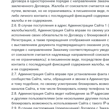
Договора в одностороннем порядке с направлением Заказчи
заключенного Договора. Жалоба от соискателя считается 
путем, включая, но не ограничиваясь: в письменном виде, 
либо личного контакта с последующей фиксацией содержан
жалобы и ее содержание.
2.6. В случае поступления в адрес Администрации Сайта 1 (
жалобы/жалоб), Администрация Сайта вправе по своему усм
исполнение своих обязательств по Договору с блокировкой
Регистрации, а также прекращения отображения названия 
с выставлением документа подтверждающего оказание услуг
порядке с направлением Заказчику соответствующего уведо
от соискателя считается надлежаще направленной соискат
но не ограничиваясь): в письменном виде, посредством фак
контакта с последующей фиксацией содержания жалобы, че
и ее содержание.
2.7. Администрация Сайта вправе при установлении факта
сообщества Сайта, чаты, обращения и звонки в Админист
и тому подобное, по своему усмотрению блокировать воз
каналов Сайта, в том числе блокировать номер телефона та
2.8. Администрация Сайта ведет наблюдение за IP-адресами
и другими пользователями (или несколькими другими польз
блокировать возможность использования Сайта с такого IP
2.9. В случае расторжения (прекращения) Договора с Заказ