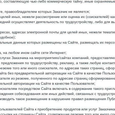
составляющую чью-либо коммерческую тайну, иные охраняемые р
е, правообладателем которых Заказчик не является;
целей иных, нежели рассмотрение или оценка их (соискателей) ка
едний осуществляет деятельность по трудоустройству, либо для в
ресах, адресах электронной почты для целей иных, нежели темати
одобное);
ональные данные которых размещены на Сайте, размещать их персо
а, на любом ином сайте сети Интернет;
слугах Заказчика на мероприятиях/сайтах компаний, предоставляю
е предложения по трудоустройству, рекламу, а также любую конта
резюме того или иного соискателя, по адресам таких страниц, сф
та без предварительной авторизации на Сайте в качестве Пользо
скателя из резюме, полученного по адресам страниц сформирован
ельной авторизации на Сайте в качестве Пользователя;
искателям посредством Сайта включать в содержание такого пригл
хождения собеседования или иных действий, связанных с трудоустр
оизводить такое размещение в нарушение правил размещения Публ
льзователей Сайта к приобретению продуктов или услуг Заказчика
е ссылки на страницы Сайта, содержащие резюме того или иного со