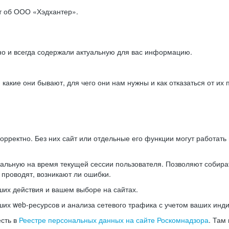
ет об ООО «Хэдхантер».
но и всегда содержали актуальную для вас информацию.
акие они бывают, для чего они нам нужны и как отказаться от их 
рректно. Без них сайт или отдельные его функции могут работат
альную на время текущей сессии пользователя. Позволяют собира
 проводят, возникают ли ошибки.
их действия и вашем выборе на сайтах.
х web-ресурсов и анализа сетевого трафика с учетом ваших инд
есть в
Реестре персональных данных на сайте Роскомнадзора
. Там