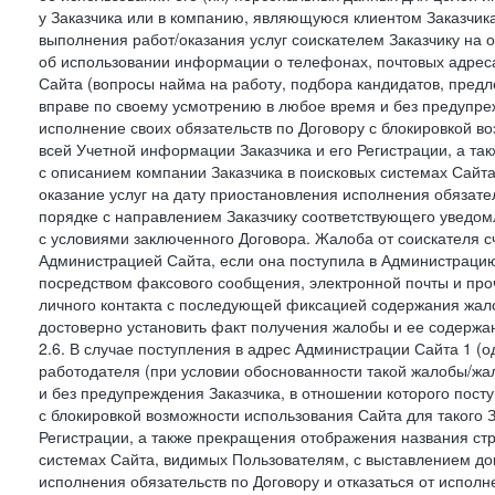
у Заказчика или в компанию, являющуюся клиентом Заказчика
выполнения работ/оказания услуг соискателем Заказчику на о
об использовании информации о телефонах, почтовых адреса
Сайта (вопросы найма на работу, подбора кандидатов, пред
вправе по своему усмотрению в любое время и без предупреж
исполнение своих обязательств по Договору с блокировкой в
всей Учетной информации Заказчика и его Регистрации, а т
с описанием компании Заказчика в поисковых системах Сайт
оказание услуг на дату приостановления исполнения обязате
порядке с направлением Заказчику соответствующего уведом
с условиями заключенного Договора. Жалоба от соискателя 
Администрацией Сайта, если она поступила в Администрацию 
посредством факсового сообщения, электронной почты и проч
личного контакта с последующей фиксацией содержания жал
достоверно установить факт получения жалобы и ее содержа
2.6. В случае поступления в адрес Администрации Сайта 1 (од
работодателя (при условии обоснованности такой жалобы/жа
и без предупреждения Заказчика, в отношении которого пост
с блокировкой возможности использования Сайта для такого 
Регистрации, а также прекращения отображения названия ст
системах Сайта, видимых Пользователям, с выставлением до
исполнения обязательств по Договору и отказаться от испол