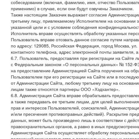
собеседовании (включая, фамилию, имя, отчество Пользоват
применимо) в случае, если они будут озвучены Заказчиком.
Также настоящим Заказчик выражает согласие Администраци
третьему лицу, привлекаемому Исполнителем на основании з
указанной цели и с условием соблюдения конфиденциальнос
Исполнитель вправе осуществлять обработку указанных персо
Пользователь вправе отозвать данное согласие путем напра
по адресу: 129085, Российская Федерация, город Москва, ул.
контактного телефона, адрес электронной почты заявителя, а
6.7. Пользователь, предоставляя при регистрации на Сайте 
с Федеральным законом «О персональных данных» № 152-ФЗ о
на предоставление Администрацией Сайта поручения на обр
Пользователем при его регистрации на Сайте или в последу
от Администрации Сайта, любому третьему лицу на основани
лицам также относятся партнеры ООО «Хэдхантер».
6.8. Администрация Сайта вправе обрабатывать предоставл
а также передавать ее третьим лицам, для целей выполнени
прав и интересов Пользователей, соискателей, Администраци
и/или пресечения противоправных действий). Раскрытие пр
данных, может быть произведено лишь в соответствии с дей
правоохранительных органов, а равно в иных предусмотренн
Администрация Сайта осуществляет обработку персональных
положений законодательства о персональных данных согласи