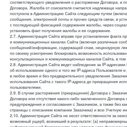
соответствующего уведомления о расторжении Договора. и п
Договора. Жалоба от соискателя считается надлежаще напра
поступила в Администрацию Сайта следующим путем (включая
сообщения, электронной почты и прочих средств связи, в уст
с последующей фиксацией содержания жалобы, через социа
установить факт получения жалобы и ее содержание.
2.7. Администрация Сайта вправе при установлении факта 
и коммуникационных каналах Сайта (включая различные сооб
сообщений/информации, содержащей спам, нецензурную лекс
по своему усмотрению блокировать возможность использов
консультационных и коммуникационных каналов Сайта, в том 
2.8. Администрация Сайта ведет наблюдение за IP-адресами 
об использовании одного и того же IP-адреса Пользователя 
в любое время и без предварительного уведомления Заказчи
использования Сайта с такого IP-адреса до прекращения исп
пользователями.
2.9. В случае расторжения (прекращения) Договора с Заказч
Договора или отсутствия какого-либо заключенного Договора
предупреждения и согласования с Заказчиком, а также без к
страницы с описанием компании Заказчика) и всю Учетную и
2.10. Администрация Сайта не несет ответственности за неи
возможный ущерб, возникший в результате: (а) неправомерн
информационной безопасности или нормального функциониров