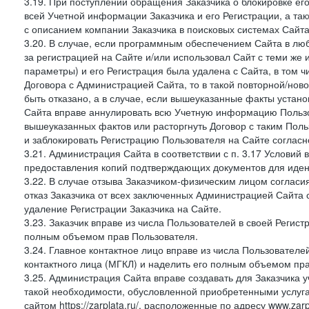
3.19. При поступлении обращения Заказчика о блокировке е
всей Учетной информации Заказчика и его Регистрации, а т
с описанием компании Заказчика в поисковых системах Сайт
3.20. В случае, если программным обеспечением Сайта в лю
за регистрацией на Сайте и/или использовал Сайт с теми же
параметры) и его Регистрация была удалена с Сайта, в том 
Договора с Администрацией Сайта, то в такой повторной/но
быть отказано, а в случае, если вышеуказанные факты уста
Сайта вправе аннулировать всю Учетную информацию Пользо
вышеуказанных фактов или расторгнуть Договор с таким По
и заблокировать Регистрацию Пользователя на Сайте согласн
3.21. Администрация Сайта в соответствии с п. 3.17 Условий
предоставления копий подтверждающих документов для идент
3.22. В случае отзыва Заказчиком-физическим лицом согласи
отказ Заказчика от всех заключенных Администрацией Сайта с
удаление Регистрации Заказчика на Сайте.
3.23. Заказчик вправе из числа Пользователей в своей Регист
полным объемом прав Пользователя.
3.24. Главное контактное лицо вправе из числа Пользователе
контактного лица (МГКЛ) и наделить его полным объемом пр
3.25. Администрация Сайта вправе создавать для Заказчика уче
такой необходимости, обусловленной приобретенными услугам
сайтом https://zarplata.ru/, расположенные по адресу www.zarpl