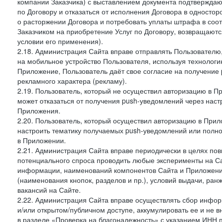
компании Заказчика) с выставлением документа подтверждаю
по Договору и отказаться от исполнения Договора в односто
о расторжении Договора и потребовать уплаты штрафа в соот
Заказчиком на приобретение Услуг по Договору, возвращаютс
условии его применения).
2.18. Администрация Сайта вправе отправлять Пользовател
на мобильное устройство Пользователя, используя технолог
Приложение, Пользователь даёт свое согласие на получение
рекламного характера (рекламу).
2.19. Пользователь, который не осуществил авторизацию в Пр
может отказаться от получения push-уведомлений через наст
Приложения.
2.20. Пользователь, который осуществил авторизацию в Прил
настроить тематику получаемых push-уведомлений или полнос
в Приложении.
2.21. Администрация Сайта вправе периодически в целях пов
потенциального спроса проводить любые эксперименты на Са
информации, наименований компонентов Сайта и Приложени
(наименования кнопок, разделов и пр.), условий выдачи, ран
вакансий на Сайте.
2.22. Администрация Сайта вправе осуществлять сбор инфо
и/или открытом/публичном доступе, аккумулировать ее и не в
в разделе «Проверка на благонадежность» с указанием ИНН 