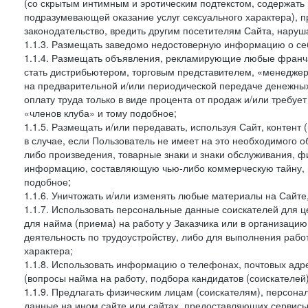
(со скрытым интимным и эротическим подтекстом, содержать
подразумевающей оказание услуг сексуального характера), 
законодательство, вредить другим посетителям Сайта, наруша
1.1.3. Размещать заведомо недостоверную информацию о себ
1.1.4. Размещать объявления, рекламирующие любые франча
стать дистрибьютером, торговым представителем, «менедже
на предварительной и/или периодической передаче денежны
оплату труда только в виде процента от продаж и/или требуе
«членов клуба» и тому подобное;
1.1.5. Размещать и/или передавать, используя Сайт, контент
в случае, если Пользователь не имеет на это необходимого 
либо произведения, товарные знаки и знаки обслуживания,
информацию, составляющую чью-либо коммерческую тайну, и
подобное;
1.1.6. Уничтожать и/или изменять любые материалы на Сайте
1.1.7. Использовать персональные данные соискателей для ц
для найма (приема) на работу у Заказчика или в организаци
деятельность по трудоустройству, либо для выполнения рабо
характера;
1.1.8. Использовать информацию о телефонах, почтовых адре
(вопросы найма на работу, подбора кандидатов (соискателей
1.1.9. Предлагать физическим лицам (соискателям), персон
данные на ином сайте или сайтах, предоставляющих сервисы 