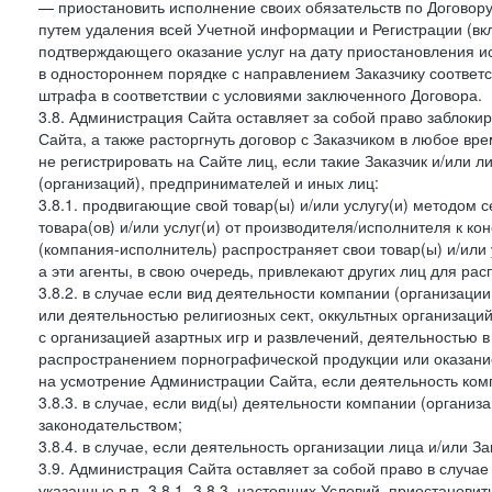
— приостановить исполнение своих обязательств по Договору
путем удаления всей Учетной информации и Регистрации (вк
подтверждающего оказание услуг на дату приостановления ис
в одностороннем порядке с направлением Заказчику соответ
штрафа в соответствии с условиями заключенного Договора.
3.8. Администрация Сайта оставляет за собой право заблоки
Сайта, а также расторгнуть договор с Заказчиком в любое в
не регистрировать на Сайте лиц, если такие Заказчик и/или 
(организаций), предпринимателей и иных лиц:
3.8.1. продвигающие свой товар(ы) и/или услугу(и) методом 
товара(ов) и/или услуг(и) от производителя/исполнителя к к
(компания-исполнитель) распространяет свои товар(ы) и/или 
а эти агенты, в свою очередь, привлекают других лиц для ра
3.8.2. в случае если вид деятельности компании (организаци
или деятельностью религиозных сект, оккультных организаций
с организацией азартных игр и развлечений, деятельностью 
распространением порнографической продукции или оказанием
на усмотрение Администрации Сайта, если деятельность ком
3.8.3. в случае, если вид(ы) деятельности компании (органи
законодательством;
3.8.4. в случае, если деятельность организации лица и/или З
3.9. Администрация Сайта оставляет за собой право в случа
указанные в п. 3.8.1.-3.8.3. настоящих Условий, приостанови