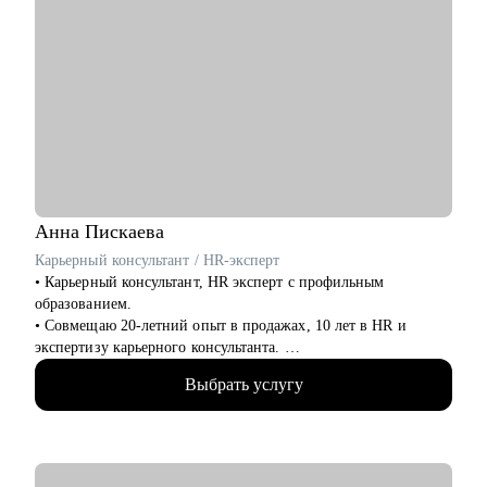
Анна
Пискаева
Карьерный консультант / HR-эксперт
• Карьерный консультант, HR эксперт с профильным
образованием.
• Совмещаю 20-летний опыт в продажах, 10 лет в HR и
экспертизу карьерного консультанта.
• Провела 1000+ собеседований, работая в таких сферах, как
Выбрать услугу
IT (Яндекс Крауд), медицине и продажах. Поэтому я
понимаю процесс найма изнутри: от просмотра резюме до
принятия финального решения.
• Знаю, на своем опыте и примере клиентов , что в 40+
можно успешно сменить профессию и найти хорошую работу