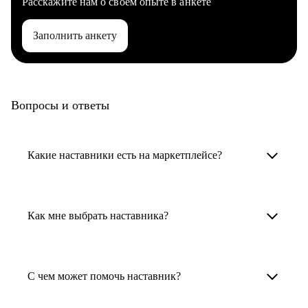
Расскажите нам о своем опыте в анкете
Заполнить анкету
Вопросы и ответы
Какие наставники есть на маркетплейсе?
Карьерные наставники — это HR-
специалисты, карьерные консультанты,
Как мне выбрать наставника?
психологи, резюмерайтеры и менторы.
Умный поиск поможет в три клика выбрать
Менторы работают в ИТ, дизайне, других
наставника для достижения вашей цели.
С чем может помочь наставник?
узкоспециализированных сферах. Они
помогут прокачать навыки, построить