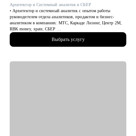
• Специалистам в маркетинге и продукте различного уровня
Архитектор и Системный аналитик в СБЕР
• Архитектор и системный аналитик с опытом работы
руководителем отдела аналитиков, продактом и бизнес-
аналитиком в компаниях: МТС, Каркаде Лизинг, Центр 2М,
RBK money, xpate, СБЕР
• Мне приходилось играть как на стороне бизнес заказчика,
Выбрать услугу
так и на стороне ИТ разработки
• Сделал ИТ-проекты в разных сферах: банковские услуги,
FinTech-стартапы, информационная безопасность, управление
персоналом, обслуживание оборудования, логистика и склад.
• Спроектировал несколько систем с нуля (платежные
системы, чат-боты, BI-системы) и дорабатывал большие
корпоративные системы (CRM, ERP)
С чем помогу:
• Составить план профессионального развития
• Разработать понятное резюме
• Подготовиться к техническому собеседованию
• Расширить ИТ-кругозор и прокачаться по темам:
- управление требованиями
- интеграция сервисов
- проектирование API