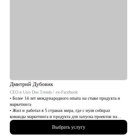
• Убедительно продавать воздух
• Въехать в сложный домен, когда нужно было еще вчера
• Попросить повышение ЗП / грейда
• Разобраться что делать в непонятной проектной /
конфликтной ситуации
Кому могу помочь:
• Junior и Middle проджектам, продактам и продакт оунерам -
советами по карьере, процессам и работе с продуктом
• Руководителям разных уровней, тимлидам, C-suit - как
собирать, мотивировать, управлять распределенной командой
Дмитрий
Дубовик
CEO в Uno Dos Trends / ex-Facebook
• Более 14 лет международного опыта на стыке продукта и
маркетинга
• Жил и работал в 5 странах мира, где с нуля собирал
команды маркетинга и продукта для запуска проектов на
рынках США и Европы
Выбрать услугу
• Вывел на рынок UK мобильное приложение в сфере фудтех
в роли CMO