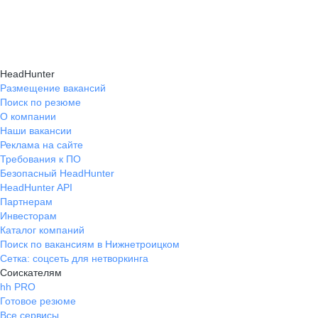
навыки, повышая шансы на успешное
текущем месте работы и о том, кому он будет
Репетиция собеседования на карьерном
трудоустройство.
полезен, с какими запросами работает.
маркетплейсе hh.ru проходит онлайн
Вы точно найдёте того, кто вам нужен!
в формате тренировки с карьерным экспертом,
HeadHunter
который моделирует интервью и дает
Размещение вакансий
Поиск по резюме
обратную связь по вашим ответам.
О компании
Наши вакансии
Реклама на сайте
Требования к ПО
Безопасный HeadHunter
HeadHunter API
Партнерам
Инвесторам
Каталог компаний
Поиск по вакансиям в Нижнетроицком
Сетка: соцсеть для нетворкинга
Соискателям
hh PRO
Готовое резюме
Все сервисы