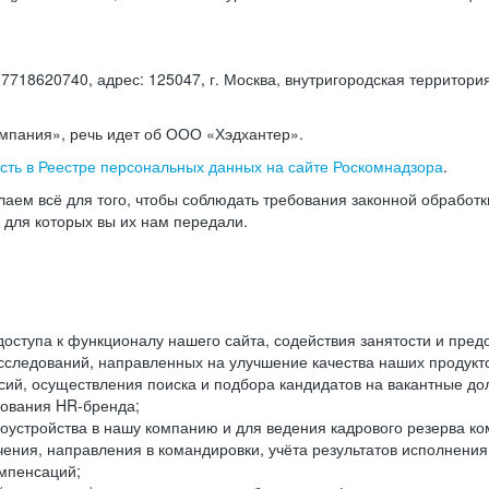
18620740, адрес: 125047, г. Москва, внутригородская территория
омпания», речь идет об ООО «Хэдхантер».
есть в Реестре персональных данных на сайте Роскомнадзора
.
аем всё для того, чтобы соблюдать требования законной обработ
, для которых вы их нам передали.
ступа к функционалу нашего сайта, содействия занятости и пред
следований, направленных на улучшение качества наших продуктов
ий, осуществления поиска и подбора кандидатов на вакантные дол
ования HR-бренда;
оустройства в нашу компанию и для ведения кадрового резерва ко
чения, направления в командировки, учёта результатов исполнени
омпенсаций;