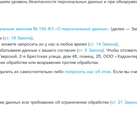
аем уровень безопасности персональных данных и при обнаружени
альным законом №
152-ФЗ
«О персональных данных»
(далее — Зак
м (
ст. 18 Закона
),
можете запросить их у нас в любое время (
ст. 14 Закона
),
абатываем данные с вашего согласия (
ст. 9 Закона
). Чтобы отозват
верской, 2-я Брестская улица, дом 48, помещ. 25, ООО «Хэдханте
ние обработки или возражение против обработки.
далить их самостоятельно либо
попросить нас об этом
. Если вы сч
ки данных или требование об ограничении обработки (
ст. 21 Закон