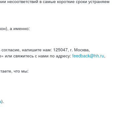
и несоответствий в самые короткие сроки устраняем
он), а именно:
ь согласие, напишите нам: 125047, г. Москва,
р» или свяжитесь с нами по адресу:
feedback@hh.ru
,
итаете, что мы:
а
).